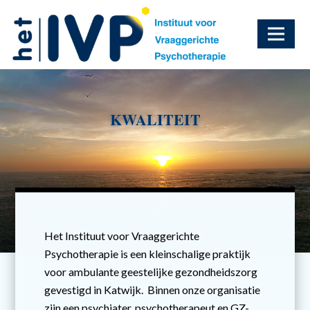
Videospeler
KWALITEIT
Het Instituut voor Vraaggerichte
Psychotherapie is een kleinschalige praktijk
voor ambulante geestelijke gezondheidszorg
gevestigd in Katwijk. Binnen onze organisatie
zijn een psychiater, psychotherapeut en GZ-